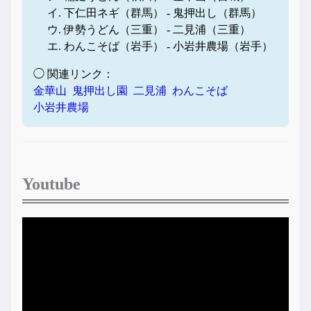
イ. 下仁田ネギ（群馬） - 鬼押出し（群馬）
ウ. 伊勢うどん（三重） - 二見浦（三重）
エ. わんこそば（岩手） - 小岩井農場（岩手）
◯ 関連リンク：
金華山
鬼押出し園
二見浦
わんこそば
小岩井農場
Youtube