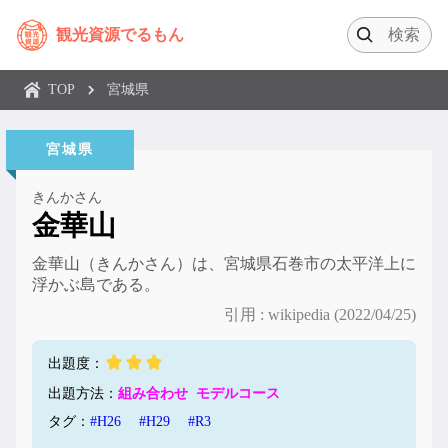
観光資源でるもん
TOP
宮城県
宮城県
きんかさん
金華山
金華山（きんかさん）は、宮城県石巻市の太平洋上に
浮かぶ島である。
引用 : wikipedia (2022/04/25)
出題度：
出題方法：
組み合わせ
モデルコース
タグ：
#H26
#H29
#R3