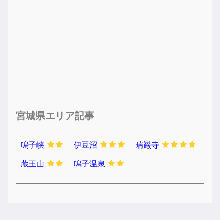
宮城県エリア記事
鳴子峡
伊豆沼
瑞巌寺
蔵王山
鳴子温泉