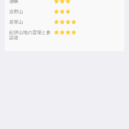
瀞峡
吉野山
若草山
紀伊山地の霊場と参
詣道