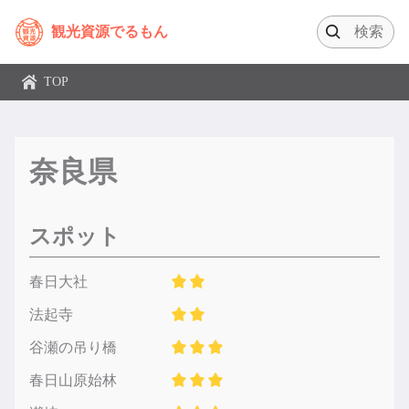
観光資源でるもん
TOP
奈良県
スポット
春日大社
法起寺
谷瀬の吊り橋
春日山原始林