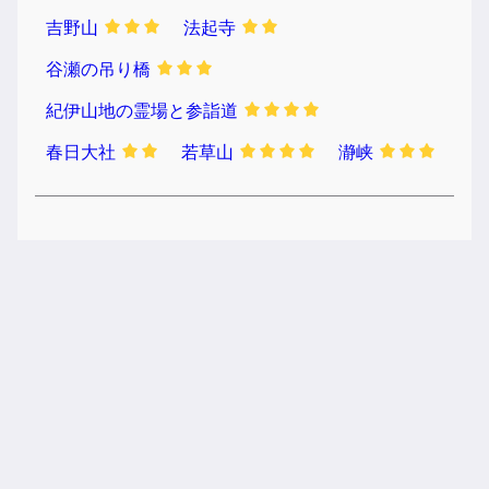
吉野山
法起寺
谷瀬の吊り橋
紀伊山地の霊場と参詣道
春日大社
若草山
瀞峡