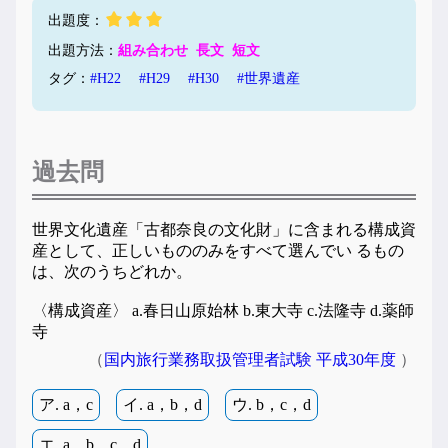
出題度：
出題方法：
組み合わせ
長文
短文
タグ：
#H22
#H29
#H30
#世界遺産
過去問
世界文化遺産「古都奈良の文化財」に含まれる構成資
産として、正しいもののみをすべて選んでい るもの
は、次のうちどれか。
〈構成資産〉 a.春日山原始林 b.東大寺 c.法隆寺 d.薬師
寺
（
国内旅行業務取扱管理者試験 平成30年度
）
ア. a，c
イ. a，b，d
ウ. b，c，d
エ. a，b，c，d