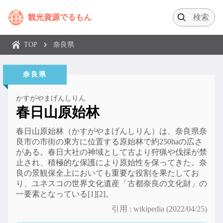
観光資源でるもん
TOP
奈良県
奈良県
かすがやまげんしりん
春日山原始林
春日山原始林（かすがやまげんしりん）は、奈良県奈
良市の市街の東方に位置する原始林で約250haの広さ
がある。春日大社の神域として古より狩猟や伐採が禁
止され、積極的な保護により原始性を保ってきた。奈
良の景観保全上においても重要な役割を果たしてお
り、ユネスコの世界文化遺産「古都奈良の文化財」の
一要素となっている[1][2]。
引用 : wikipedia (2022/04/25)