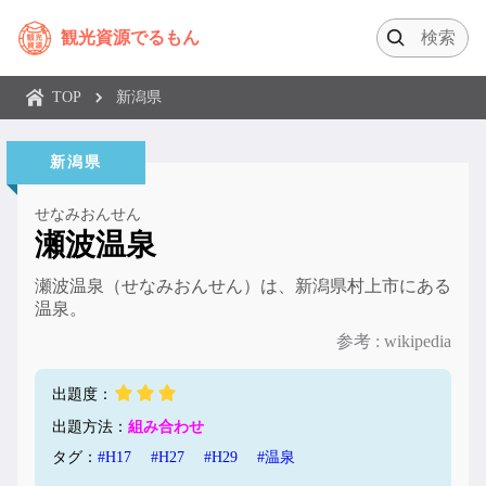
観光資源でるもん
TOP
新潟県
新潟県
せなみおんせん
瀬波温泉
瀬波温泉（せなみおんせん）は、新潟県村上市にある
温泉。
参考 : wikipedia
出題度：
出題方法：
組み合わせ
タグ：
#H17
#H27
#H29
#温泉