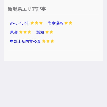
新潟県エリア記事
のっぺい汁
岩室温泉
尾瀬
瓢湖
中部山岳国立公園