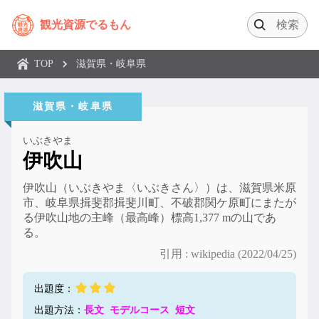
観光資源でるもん
TOP
滋賀県
・
岐阜県
滋賀県
・
岐阜県
いぶきやま
伊吹山
伊吹山（いぶきやま〈いぶきさん〉）は、滋賀県米原
市、岐阜県揖斐郡揖斐川町、不破郡関ケ原町にまたが
る伊吹山地の主峰（最高峰）標高1,377 mの山であ
る。
引用 : wikipedia (2022/04/25)
出題度：
出題方法：
長文
モデルコース
短文