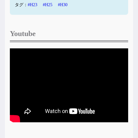
タグ：
#H23
#H25
#H30
Youtube