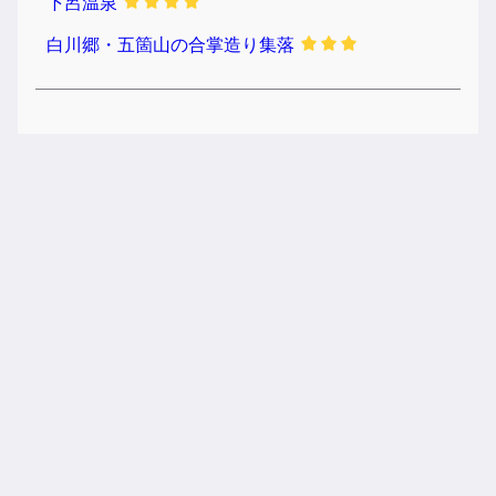
下呂温泉
白川郷・五箇山の合掌造り集落