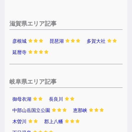
滋賀県エリア記事
彦根城
琵琶湖
多賀大社
延暦寺
岐阜県エリア記事
御母衣湖
長良川
中部山岳国立公園
恵那峡
木曽川
郡上八幡